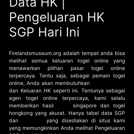
Data HK |
Pengeluaran HK
SGP Hari Ini
Firelandsmuseum.org adalah tempat anda bisa
melihat semua keluaran togel online yang
menawarkan pilihan pasar togel online
terpercaya. Tentu saja, sebagai pemain togel
online, Anda akan membutuhkan
Keluaran SGP
dan Keluaran HK seperti ini. Tentunya sebagai
agen togel online terpercaya, kami selalu
memberikan hasil
togel
singapore dan togel
hongkong yang akurat. Hanya tabel data SGP
dan
data HK
yang disediakan di situs kami
yang memungkinkan Anda melihat Pengeluaran