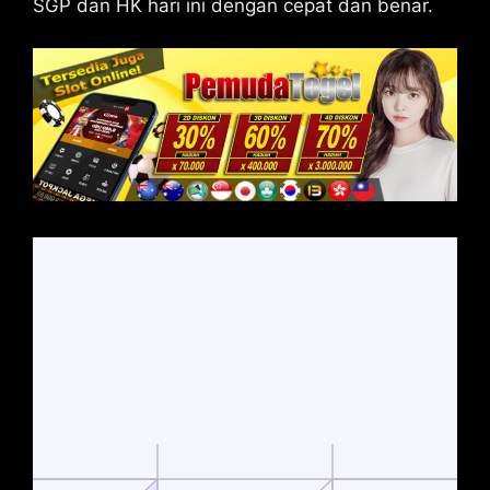
SGP dan HK hari ini dengan cepat dan benar.